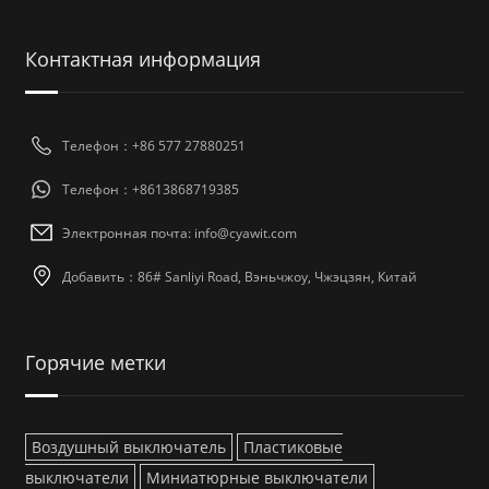
Контактная информация
Телефон：+86 577 27880251
Телефон：+8613868719385
Электронная почта: info@cyawit.com
Добавить：86# Sanliyi Road, Вэньчжоу, Чжэцзян, Китай
Горячие метки
Воздушный выключатель
Пластиковые
выключатели
Миниатюрные выключатели