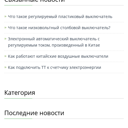
p
o
o
и
k
k
т
M
ь
Что такое регулируемый пластиковый выключатель
e
Что такое низковольтный столбовой выключатель?
ss
Электронный автоматический выключатель с
e
регулируемым током, произведенный в Китае
n
Как работают китайские воздушные выключатели
g
Как подключить ТТ к счетчику электроэнергии
er
Категория
Последние новости