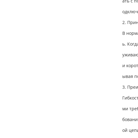
ать с 
одключ
2. При
В норм
ь. Ког
уживаю
и коро
ывая п
3. Пре
Гибкос
ми тре
бовани
ой цеп