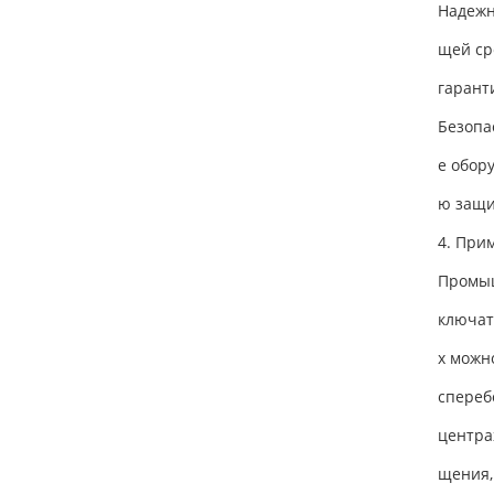
Надежн
щей ср
гарант
Безопа
е обор
ю защи
4. При
Промыш
ключат
х можн
спереб
центра
щения,