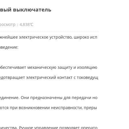
ковый выключатель
росмотр：4,838℃
жнейшее электрическое устройство, широко исп
введение:
 обеспечивает механическую защиту и изоляцию
дотвращает электрический контакт с токоведущ
оединение. Они предназначены для передачи но
яются при возникновении неисправности, преры
ичества. Ручное управление позволяет операто