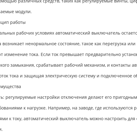
помощью различных средств, таких как регулируемые винты, 
аемые модули.
нцип работы
альных рабочих условиях автоматический выключатель остается
да возникает ненормальное состояние, такое как перегрузка ил
т изменение тока. Если ток превышает предварительно устано
ткого замыкания, срабатывает рабочий механизм, и контакты 
оток тока и защищая электрическую систему и подключенное о
имущества
ть: регулируемые настройки отключения делают его пригодным
бованиями к нагрузке. Например, на заводе, где используются
ями к току, автоматический выключатель можно настроить для
и.