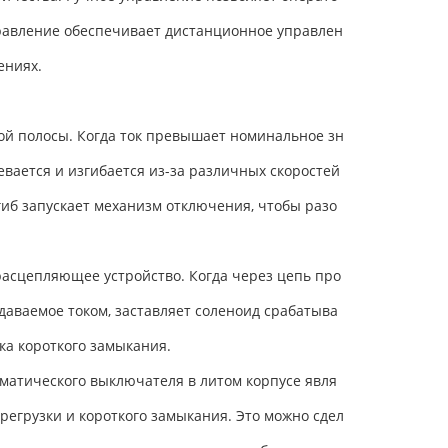
правление обеспечивает дистанционное управлен
ениях.
ой полосы. Когда ток превышает номинальное зн
вается и изгибается из-за различных скоростей
згиб запускает механизм отключения, чтобы разо
расцепляющее устройство. Когда через цепь про
здаваемое током, заставляет соленоид срабатыва
ка короткого замыкания.
матического выключателя в литом корпусе явля
регрузки и короткого замыкания. Это можно сдел