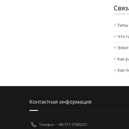
Связ
Типы
Что т
Элект
Как р
Как п
Контактная информация
Телефон：+86 577 27880251