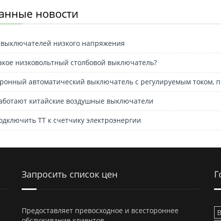
p
o
n
o
в
анные новости
p
o
o
и
k
k
т
 выключателей низкого напряжения
M
ь
акое низковольтный столбовой выключатель?
e
ронный автоматический выключатель с регулируемым током, 
ss
e
аботают китайские воздушные выключатели
n
одключить ТТ к счетчику электроэнергии
g
er
Запросить список цен
Г
Предоставляет превосходное и всестороннее
обслуживание клиентов.