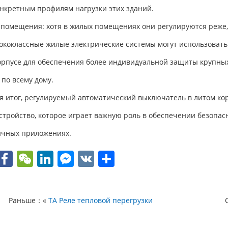
онкретным профилям нагрузки этих зданий.
помещения: хотя в жилых помещениях они регулируются реже,
ококлассные жилые электрические системы могут использовать
орпусе для обеспечения более индивидуальной защиты крупны
 по всему дому.
я итог, регулируемый автоматический выключатель в литом ко
устройство, которое играет важную роль в обеспечении безопа
ичных приложениях.
W
F
W
Li
F
V
О
h
a
e
n
a
K
т
t
c
C
k
c
п
Раньше：«
TA Реле тепловой перегрузки
e
h
e
e
р
A
b
at
dI
b
а