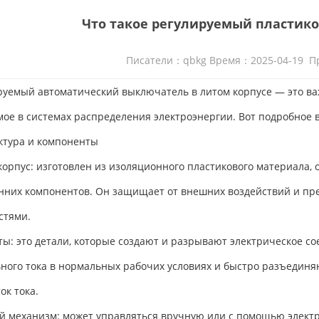
Что такое регулируемый пласти
Писатели：qbkg Время：2025-04-19 П
руемый автоматический выключатель в литом корпусе — это ва
мое в системах распределения электроэнергии. Вот подробное 
уктура и компоненты
корпус: изготовлен из изоляционного пластикового материала,
нних компонентов. Он защищает от внешних воздействий и пре
стями.
ты: это детали, которые создают и разрывают электрическое с
ного тока в нормальных рабочих условиях и быстро разъедин
ок тока.
й механизм: может управляться вручную или с помощью электр