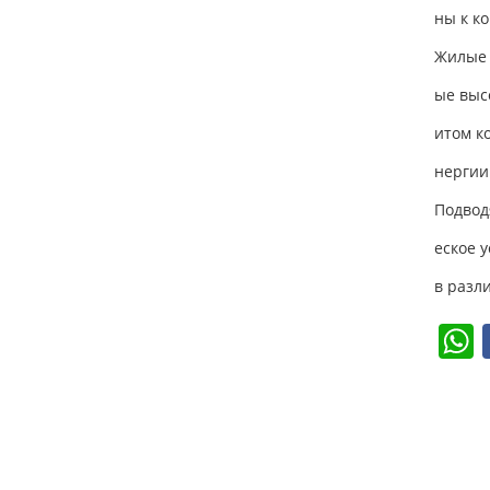
ны к к
Жилые 
ые выс
итом к
нергии
Подвод
еское 
в разл
a
s