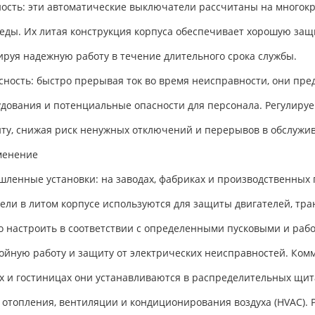
ость: эти автоматические выключатели рассчитаны на многок
еды. Их литая конструкция корпуса обеспечивает хорошую защи
ируя надежную работу в течение длительного срока службы.
сность: быстро прерывая ток во время неисправности, они пр
удования и потенциальные опасности для персонала. Регулиру
ту, снижая риск ненужных отключений и перерывов в обслужи
менение
ленные установки: на заводах, фабриках и производственных
ели в литом корпусе используются для защиты двигателей, тра
о настроить в соответствии с определенными пусковыми и раб
ойную работу и защиту от электрических неисправностей. Комм
х и гостиницах они устанавливаются в распределительных щит
 отопления, вентиляции и кондиционирования воздуха (HVAC). 