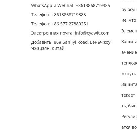
WhatsApp и WeChat: +8613868719385
ру осу
Телефон: +8613868719385
ие, чт
Телефон: +86 577 27880251
Элемен
Электронная почта: info@cyawit.com
Защита
Добавить: 86# Sanliyi Road, Вэньчжоу,
Чжэцзян, Китай
ачение
теплов
мкнуть
Защита
текает
ть, бы
Регули
ется в