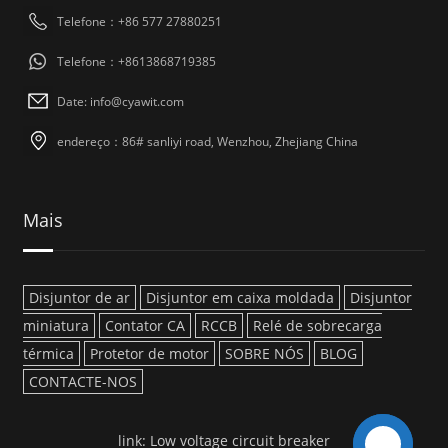
Telefone：+86 577 27880251
Telefone：+8613868719385
Date: info@cyawit.com
endereço：86# sanliyi road, Wenzhou, Zhejiang China
Mais
Disjuntor de ar
Disjuntor em caixa moldada
Disjuntor
miniatura
Contator CA
RCCB
Relé de sobrecarga
térmica
Protetor de motor
SOBRE NÓS
BLOG
CONTACTE-NOS
link:
Low voltage circuit breaker