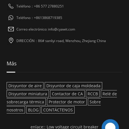
Teléfono：+86 577 27880251
Teléfono：+8613868719385
Correo electrónico: info@cyawit.com
DIRECCIÓN：86# sanliyi road, Wenzhou, Zhejiang China
Más
Disyuntor de aire
Disyuntor de caja moldeada
Disyuntor miniatura
Contactor de CA
RCCB
Relé de
sobrecarga térmica
Protector de motor
Sobre
nosotros
BLOG
CONTÁCTENOS
enlace::
Low voltage circuit breaker