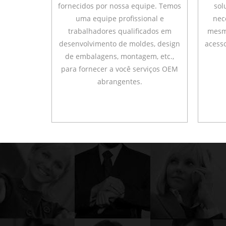
fornecidos por nossa equipe. Temos
sol
uma equipe profissional e
nec
trabalhadores qualificados em
mesm
desenvolvimento de moldes, design
acesso
de embalagens, montagem, etc.,
para fornecer a você serviços OEM
abrangentes.