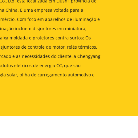
., Ltd. está localizada em Liushi, província de
s na China. É uma empresa voltada para a
omércio. Com foco em aparelhos de iluminação e
minação incluem disjuntores em miniatura,
aixa moldada e protetores contra surtos; Os
sjuntores de controle de motor, relés térmicos,
rcado e as necessidades do cliente, a Chengyang
odutos elétricos de energia CC, que são
ia solar, pilha de carregamento automotivo e