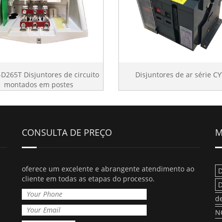
D265T Disjuntores de circuito
Disjuntores de ar série C
montados em postes
CONSULTA DE PREÇO
M
oferece um excelente e abrangente atendimento ao
D
cliente em todas as etapas do processo.
D
d
N