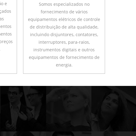
ão e
Somos especializados no
çados
fornecimento de vários
as
equipamentos elétricos de controle
entos
de distribuição de alta qualidade,
mentos
incluindo disjuntores, contatores,
 preços
interruptores, para-raios,
.
instrumentos digitais e outros
equipamentos de fornecimento de
energia.