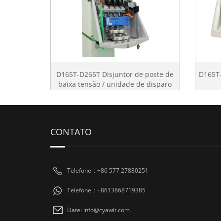
D165T-D265T Disjuntor de poste de
D165T-
baixa tensão / unidade de disparo
digital
CONTATO
Telefone：+86 577 27880251
Telefone：+8613868719385
Date: info@cyawit.com