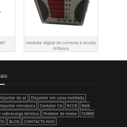
YW1
medidor digital de corrente e tensão
trifásica
ais
isjuntor de ar
Disjuntor em caixa moldada
isjuntor miniatura
Contator CA
RCCB
Relé
e sobrecarga térmica
Protetor de motor
SOBRE
ÓS
BLOG
CONTACTE-NOS