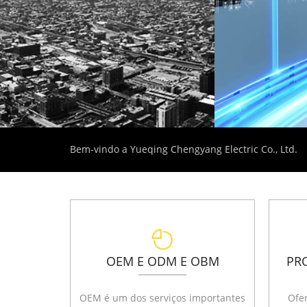
Bem-vindo a Yueqing Chengyang Electric Co., Ltd.
OEM E ODM E OBM
PR
OEM é um dos serviços importantes
Ofe