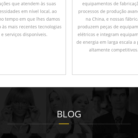
uções que atendem às suas
equipamentos de fabricaç
essidades em nível local, ao
processos de produção avan
o tempo em que lhes damos
na China, e nossas fábric
 às mais recentes tecnologias
produzem peças de equipam
e serviços disponíveis.
elétricos e integram equipa
de energia em larga escala a
altamente competitivos
BLOG