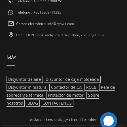
Teléfono：+86 577 27880251
Teléfono：+8613868719385
Correo electrónico: info@cyawit.com
DIRECCIÓN：86# sanliyi road, Wenzhou, Zhejiang China
Más
Disyuntor de aire
Disyuntor de caja moldeada
Disyuntor miniatura
Contactor de CA
RCCB
Relé de
sobrecarga térmica
Protector de motor
Sobre
nosotros
BLOG
CONTÁCTENOS
enlace::
Low voltage circuit breaker