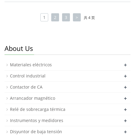
1
2
3
>
共 4 页
About Us
+
Materiales eléctricos
+
Control industrial
+
Contactor de CA
+
Arrancador magnético
+
Relé de sobrecarga térmica
+
Instrumentos y medidores
+
Disyuntor de baja tensión