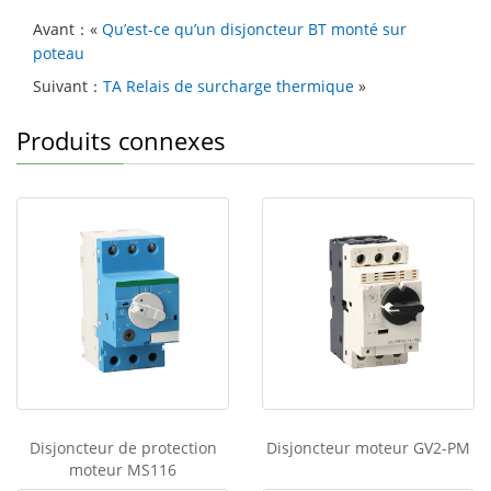
at
c
C
k
c
ta
Avant：«
Qu’est-ce qu’un disjoncteur BT monté sur
s
e
h
e
e
g
poteau
A
b
at
dI
b
er
Suivant：
TA Relais de surcharge thermique
»
p
o
n
o
Produits connexes
p
o
o
k
k
M
e
ss
e
n
g
er
Disjoncteur de protection
Disjoncteur moteur GV2-PM
moteur MS116