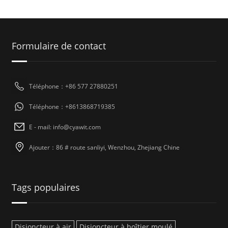
Formulaire de contact
Téléphone：+86 577 27880251
Téléphone：+8613868719385
E - mail: info@cyawit.com
Ajouter：86 # route sanliyi, Wenzhou, Zhejiang Chine
Tags populaires
Disjoncteur à air
Disjoncteur à boîtier moulé